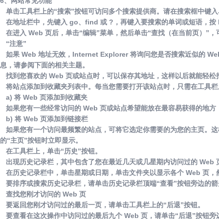
6、网站常见功能
单击工具栏上的“搜索”按钮可访问多个搜索提供商。请在搜索框中键入
在地址栏中，先键入 go、find 或 ?，再键入要搜索的单词或短语，按 Ente
在进入 Web 页后，单击“编辑”菜单，然后单击“查找（在当前页）”
“注意”
如果 Web 地址无效，Internet Explorer 将询问您是否搜索近似的 
息，请参阅下面的相关主题。
找到您喜欢的 Web 页或站点时，可以保存其地址，这样以后就能轻松
将站点添加到收藏夹列表中。每当您需要打开该站点时，只需在工具栏上
a) 将 Web 页添加到收藏夹
如果您有一些经常访问的 Web 页或站点希望能放在最容易获得的地方
b) 将 Web 页添加到链接栏
如果您有一个访问最频繁的站点，可将它选定你需要的为您的主页。这样，每次启
的“主页”按钮时立即显示。
在工具栏上，单击“历史”按钮。
出现历史记录栏，其中包含了您在最近几天或几星期内访问过的 Web 
在历史记录栏中，单击星期或日期，单击文件夹以显示各个 Web 页，然后
要排序或搜索历史记录栏，请单击历史记录栏顶端“查看”按钮旁边的箭
查找您刚才访问的 Web 页
要返回您刚才访问过的最后一页，请单击工具栏上的“后退”按钮。
要查看在这次操作中访问过的最后九个 Web 页，请单击“后退”按钮旁边