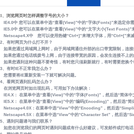
1、浏览网页时怎样调整字号的大小？
IE4.0中 您可以在菜单中选“查看(View)”中的“字体(Fonts)”来选
IE5.0中 您可以在菜单中选“查看(View)”中的“文字大小(Text Font
Netscape4.X中 您可以使用热键“Ctrl+]”来增大字体，用“Ctrl+[”
2、有时网页为什么打不开？
如果您通过局域网上网时，由于局域网通往外部的出口带宽限制，连接
如果您通过电话线拨号上网，由于连接带宽的原因，会发生连接不上的
如果您遇到这种问题不要奇怪，有时您只须刷新就行，有时需要您换个
3、有时IE不正常我怎么办？
您需要将IE重新安装一下就可解决问题。
4、看网页遇到乱码怎么办？
在浏览网页时如出现乱码，可用如下办法解决：
IE4.X： 在菜单中选“查看(View)”中的“字体(Fonts)”，然后选“简体中文(Sim
IE5.X： 在菜单中选“查看(View)”中的“编码(Encoding)”，然后选“简体中文(
Netscape4.0X：在菜单中选“View”中的“Encoding”，然后选“Simplifi
Netscape4.5X：在菜单中选“View”中的“Character Set”，然后选“Simpl
5、遇到问题请与我们联系？
如您在浏览我们的网页时遇到问题或有什么好建议，可发邮件或打电话