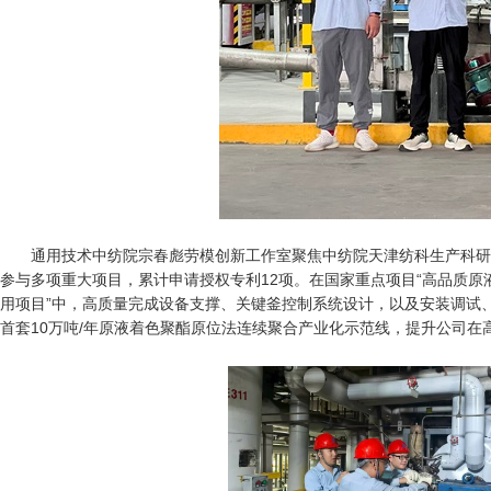
通用技术中纺院宗春彪劳模创新工作室聚焦中纺院天津纺科生产科研实
参与多项重大项目，累计申请授权专利12项。在国家重点项目“高品质原
用项目”中，高质量完成设备支撑、关键釜控制系统设计，以及安装调试、
首套10万吨/年原液着色聚酯原位法连续聚合产业化示范线，提升公司