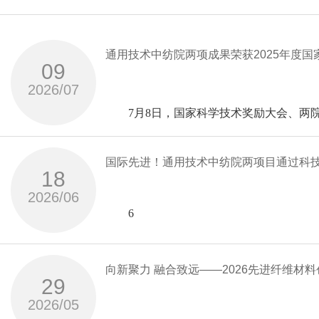
通用技术中纺院两项成果荣获2025年度
09
2026/07
7月8日，国家科学技术奖励大会、两院
学研究院有限公司（以下简称“中纺院”）
项。
国际先进！通用技术中纺院两项目通过科
此次获奖的两个项目是生物基纤维材料全
18
2026/06
色与智能制造关键技术”项目获国家科技进
6
应用”项目获国家科技进步奖二等奖。
月
国家科技进步奖一等奖—
17
向新聚力 融合致远——2026先进纤维
29
聚酯纤维产业链绿色与智能制造关键技术
日，通用技术中纺院等单位完成的“高品质
2026/05
鉴定会由中国纺织工业联合会在京组织召
Lyocell