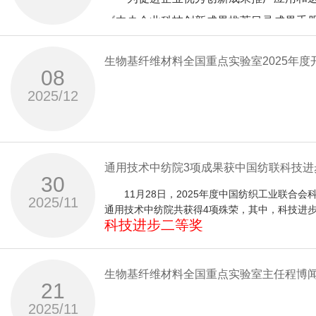
项目实现了绿色、智能与敏捷制造的融合，
领域，推出共聚酯改性PA6/PA66、长碳
Lyocell
牵头，行业中的主要大型企业和具有特色的
《中央企业科技创新成果推荐目录成果手册
期盼，一是坚守创新初心，攻克核心技术
纤维促溶降粘及张力可调的高效制备技术
Lyocell
完成单位：浙江理工大学、神马实业股
科技论文63篇，制订绿色与智能制造国家
原位聚合原液着色聚酯、PA6熔体直纺及PE
2025年，化纤联盟持续发挥产业协同优势
纤维关键技术及产业化”项目的牵头单位和
件、新材料等7个领域共208项成果，经
是凝聚协同合力，完善产业生态；五是要
Lyocell
艺与装备适应性强，能耗与排放低，项目
纤维；建立了废旧涤纶纺织品“水分子调控
中国纺织科学研究院有限公司
这些硬核技术充分彰显了中纺院在新材料
环利用领域，涵盖废旧涤棉、涤锦、氨锦
生物基纤维材料全国重点实验室2025年
坛”等系列报告会、2025中国纺织科技
合太原理工大学、西安工程大学等
以创新破局、融合致远，共同推动先进纤
08
国际领先水平。
纤维制备及性能调控技术，形成成套技术
-
科技成果转化落地于一体的全链条、一体
2026年是“十五五”规划的开局之年。
阻燃生物基（莱赛尔）纤维项目（以下简称
材料领域，超高分子量聚乙烯、聚苯硫醚（
主旨报告环节，程博闻院士带来了题为《
技术创新与成果转化作出了积极贡献。
8
等7家单位
聚酰胺66工业丝具有优异的机械强度和
2025/12
Lyocell
机、三维编织圆机、三维机织设备及复合
高校科研供给，围绕培育新质生产力和建
同参与研发的通用技术集团重大科技攻关
展现了中纺院在纺织新材料领域的技术实
匀质增粘
维的技术突破、应用领域、产业格局及发
展会期间，中纺院的系列科技创新技术成
耐热等性能无法满足航空等高端轮胎极端工
所高校及十余家企业共同完成项目科研攻
提供了关键装备支撑，推动复合材料成型
业核心竞争力提供坚实支撑。
短纤维的产业化。项目获授权发明专利
-
学术盛宴。他表示，新材料是支撑战略性
未来，中纺院将持续聚焦新材料领域，聚
30
在与会嘉宾的共同见证下，大会举行了
11
筑高性能纤维“机理溯源—技术突破—应用
系，携手各界同仁共塑产业高质量发展新
智能配色”高品质再生技术体系；开发了
通用技术中纺院3项成果获中国纺联科技
余人参加了会议。
项目围绕阻燃Lyocell纤维制备关键
计与工艺优化递进、装备与技术协同、产
30
件，发表论文
分拣、免脱色制备高性能复合板材。项目
11月28日，2025年度中国纺织工业联合会
丝液均匀分散及快速溶解技术；开发了高效吸脱
项目历经十年技术攻关，通过产学研用合
2025/11
17
32
通用技术中纺院共获得4项殊荣，其中，科技进
线，产品应用于多种领域的安全防护织物
术。该项目以大容量熔体直纺制备高性能聚
科技进步二等奖
阻燃
篇，对丰富再生纤维素纤维品种、拓展
件、实用新型
荷大变形轮胎胎体结构设计技术和轻量化
项目名称：
Lyocell
10
Lyocell纤维具有优良的力学性能和持
浙江诚邦高新纤维科技有限公司与中纺院
能聚酰胺66工业丝连续聚合熔体直纺生产
生物基纤维材料全国重点实验室主任程博
获奖单位：
阻燃防护织物提供了一种新型绿色环保、可完
纤维原料来源、推动低值麻资源高值利用
件，参与制定国家标准
21
这项重大创新成果保障了国家战略安全和产
浙江万丰化工股份有限公司
中国纺织科学研究院有限公司、北京中纺化工股
新材成功实现产业化，成为全球首个具备阻燃
3
2025/11
江苏金太阳纺织科技股份有限公司、宁波博洋家
3，全球第一，有力保障了我国航空轮胎应
下一步，通用技术中纺院将进一步深化阻燃