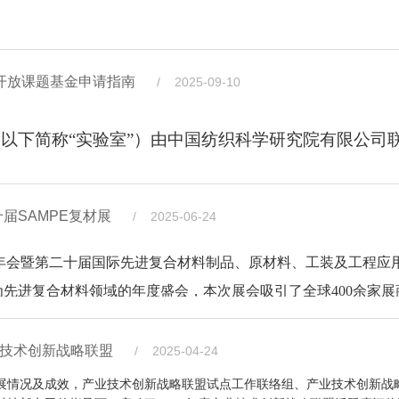
药大学柯桥研究院分别与中纺院江南分院签署了“基于色油直纺的
头制定国家标准3项，形成了完整自主知识产权体系，实现了高性能
应用迈进。
入手，分析研究交联剂与纤维素羟基的反应机理和工艺条件，开发了耐酸
鼎化学实验室博士团队分别与中纺院江南分院签署“水性数码
用项目”“共建中医药功能性纺织新生态框架协议”。
赛尔纤维制备技术。在研究中发现，NMMO溶剂杂质及分解产物中的N－
社会效益显著。
快速检测系统项目”。浙江科旺纺织有限公司、上海米斯莫贸易有
和保障其稳定不分解的羟胺溶液制备技术，解决了交联莱赛尔纤维关键制
旦亲水抑菌PE/PET皮芯型复合短纤维产业化关键技术
度开放课题基金申请指南
/ 2025-09-10
培训合作协议。
产业链技术。
攻关、成果转化、人才培养等方面形成了更加紧密的利益共
生物基纤维材料全国重点实验室主任、天津科技大学学术委
校黄大年式教师团队”创建示范活动教学团队带头人。
（以下简称“实验室”）由中国纺织科学研究院有限公司
验室坚持“四个面向”，围绕国家和产业发展重大需求
用纺织品基础理论、关键技术与工程化研究，发展了多相体系
纤维材料全国重点实验室主任程博闻当选为中国工程院院士。
物基纤维绿色制备技术、生物基纤维高端高值化应用基
所正高级工程师崔宁带来了《高性能液晶聚芳酯纤维及其应
届SAMPE复材展
/ 2025-06-24
酰胺－纳米金属氧化物有机－无机耦合PE/PET短纤维高效抑菌技术、
国生物基纤维原料自主可控体系，形成生物基纤维新型
纤维、高技术纤维及纤维集合体制备技术和装备，突破了医卫防
复合短纤维结构可控纺丝技术，成功研制了亲水抑菌细旦偏芯型ES（PE/PE
，程博闻教授带领团队面向资源安全、“双碳”目标、生态安
2025年会暨第二十届国际先进复合材料制品、原材料、工装及工程
高端高值应用。根据实验室开放课题管理办法和总体规
命健康和国家重大战略需求做出突出贡献。先后承担完成了国家
品中致癌致突变和生殖毒性物质高效检测关键技术与应用
色制造、生物基纤维绿色制备技术、生物基纤维高端高值化应用
、复合板材等
进复合材料领域的年度盛会，本次展会吸引了全球400余家展商及
25年度开放课题申请指南，具体如下：
与绿色制造
航空航天、电子通信等关键战略领域不可或缺的高端材料。崔宁
业高质量发展，加快构建自主可控的产业链生态体系。
游，成为技术交流与产业合作的重要平台。通用技术中国纺织科
谱实验科技股份有限公司、科诺美（北京）科技有限公司、
展。他表示，要在工程应用需求牵引下，基于纤维性能特点开展
地
合材料、军用防护、医用材料等领域的多项创新成果亮相。
业技术创新战略联盟
/ 2025-04-24
工、服装、家纺、建材等领域，经济和社会效益显著。
纤维产业高质量发展。
测中心
展情况及成效，产业技术创新战略联盟试点工作联络组、产业技术创新战
表”，以“先进复合材料，引领产业创新与可持续化发展”为主题，设