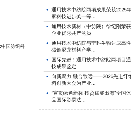
通用技术中纺院两项成果荣获2025
●
家科技进步奖一等...
通用技术新材（中纺院）徐纪刚荣获
●
企业优秀共产党员
通用技术中纺院与宁科生物达成高性
●
术中国纺织科
碳链尼龙材料产学...
步奖二等奖1
国际先进！通用技术中纺院两项目通
●
技成果鉴定
维产业链绿
向新聚力 融合致远——2026先进纤
●
术及高端轮胎
料创新大会为产业...
“宣贯绿色新标 技贸赋能出海”全国
●
品国际贸易法...
授俞建勇，中