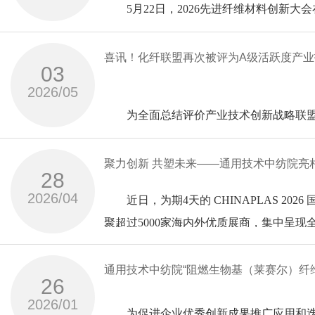
5月22日，2026先进纤维材料创新大
国工程院院士、‌天津科技大学教授程博闻
纤维关键技术及产业化”“废旧涤棉纺织品
材料集团有限公司指导，中国纺织科学研
7
完成单位：桐昆集团股份有限公司，浙江
术达到国际先进水平，部分技术达到国际
院有限公司承办，纤维基复合材料国家工
喜讯！化纤联盟再次被评为A级活跃度产
位专家组成。中纺院党委书记、总经理马
股份有限公司，中控技术股份有限公司，
03
马咏梅在致辞中指出，本次鉴定的两个项
中纺标（浙江）检测有限公司、绍兴（柯
专家讨论环节分别由专家委员会主任俞建
2026/05
创新，是行业落实绿色化、高端化、融合
中国工程院院士、天津科技大学教授、生
中国纺织科学研究院有限公司
项目围绕我国聚酯纤维产业链安全与国际
实验室紧密合作，携手解决行业难题，是
为全面总结评价产业技术创新战略联盟的
记、总经理、中纺院董事长姜俊华，
技领军企业，攻克全产业链绿色、智能和
“高品质麻浆粕及麻
等10家单位
工作联络组、产业技术创新战略联盟协同发
中国化学纤维工业协会
Lyocell
度评价工作（即第十一次联盟活跃度评价）。
聚力创新 共塑未来——通用技术中纺院亮相CH
化纤产业技术创新战略联盟连续第11次获
28
副会长郑俊林，绍兴市经济和信息化局副
纤维关键技术及产业化”项目面向低值麻原
布会在北京召开，共有26家联盟获评“A级
一是突破聚酯产业链原料段热能利用、聚
“废旧涤棉纺织品高值化利用关键技术及
姜俊华在致辞中指出，当前我国纺织工业
2026/04
中纺院江南分院董事长崔桂新等出席会议。
近日，为期4天的 CHINAPLAS 20
Lyocell
。
绿色制造水平。
旧纺织品智能分选、组分定向解离、绿色低
是催生新质生产力的重要引擎，必须推动
探讨纤维新材料领域的前沿进展与产业化
聚超过5000家海内外优质展商，集中呈
二是创建涵盖超大点位专用DCS、智能物
纤维原料多元化、纤维特色化等技术需求
-
始终牢记央企使命，自2005年起大力推
国家科技进步奖二等奖
分院副总经理（主持工作）许增慧主持。
司（以下简称“ 中纺院”）携多项自主研
会上，专家组听取了两个项目组的汇报，
造新模式，支撑了我国纤维产业安全与转
本次参展，中纺院聚焦新材料领域核心赛
-
绍兴，并建成了占地近120亩的纺织产业
短纤纸纺
显公司在新材料领域的技术突破与产业价
与会专家一致同意两个项目通过鉴定。
通用技术中纺院“阻燃生物基（莱赛尔）纤维
三是首创“一头三尾”多点添加的大型聚合
旧资源回收与利用工程、高性能纤维与纺
化纤产业技术创新战略联盟（以下简称“化
—
特别是生物基纤维材料全国重点实验室、
26
溶解性能的评价方法和强化技术、麻
-
通交流。
郑俊林在致辞中表示，我国化纤行业进入
制造，有力提升了我国纤维行业的国际竞
2026/01
高性能聚酰胺66工业丝连续聚合熔体直纺
与规模化应用，努力为地方产业高质量发
在生物基纤维领域，重点展示Lyocell、
中国化纤协会
中纺院作为“高品质麻浆及麻
Lyocell
为促进企业优秀创新成果推广应用和迭代
纤维材料领域的“国家队”，依托国家级平
粉末溶纺”梯度再利用技术，制备出高品质