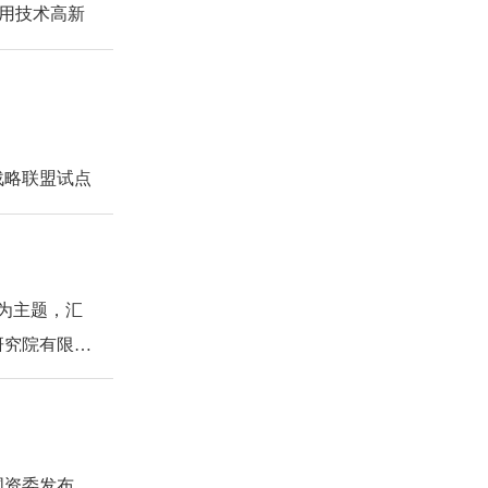
通用技术高新
。项目整体技
江）技术研究
京）科技发展
新战略联盟、
长王宁主持。
备技术的协同
室、行业重点
事长、党委书
知名高校与科
战略联盟试点
。
年度联盟活跃
评价报告》发
院副总经理、
酯纤维全流程
点，突破了废
先进纤维材料
参会，共同
”为主题，汇
务国家战略，
由中纺院江南
研究院有限公
全流程智能制
浆粕溶胀
创新成果落地
业链，全面彰
质询与讨论，
功能聚酯、废
将依托中纺院
业客商进行沟
聚酯纤维敏捷
果在绍兴转化
、中纺院作为
脂与工程塑料
国资委发布
他提出5点