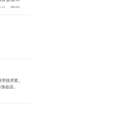
0项，发表
，展示高品质
点单位之一。
器件、零部
智造升级；四
、
集成度高，工
在废旧资源循
料前沿技术论
单位，分别联
入选。
究。呼吁行业
总体技术达到
工程总承包及
能纤维与复合
合，为化纤
的三维编织方
业技术需求与
、中纺化工共
与产品，全面
述了高性能纤
工业丝强度和
通等高端领域
为提升化纤产
与实践价值的
可持续发展。
和先导。需构
工程服务体
工程结合、设
旧纺织品免
含量的高粘纺
发展。
科学技术奖。
l纤维生产
轮胎应用技
参加会议。
头直纺、高载
成万吨级高性
为全世界制备
协议”；
已在通用技术
占有率超1/
公司、
空白。
维的市场竞争