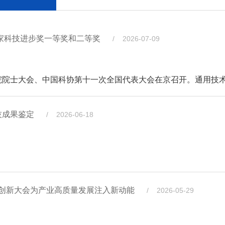
国家科技进步奖一等奖和二等奖
/ 2026-07-09
院士大会、中国科协第十一次全国代表大会在京召开。通用技
作为参与单位获国家科学技术进步奖一等奖1项、国家科学技术进
技成果鉴定
/ 2026-06-18
国重点实验室共建单位协同创新的杰出成果。其中，“聚酯纤
步奖一等奖，“高性能聚酰胺66工业丝连续聚合熔体直纺关键技
材料创新大会为产业高质量发展注入新动能
/ 2026-05-29
麻浆粕及麻
开。两项目专家委员会分别由中国工程院院士、东华大学教