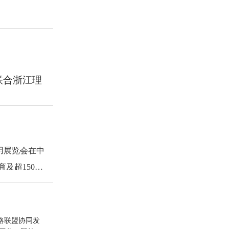
技术开发及
聚酰胺66
型抗原纤化、
烫金一体化
H键等活性基
限公司与中纺
剂受制于国外问
同体，为融合
员会主任、中
联合浙江理
，以生物基
础为重点研
用技术开发》
自主设计了偏
成形理论与
护、能源环境
T）复合短纤
全等国家重大
应用展览会在中
划，实验室
科技支撑、
基础重点研究
超15000
详细介绍了中
学研究院（以
应用开发，并
略联盟协同发
立28个主题