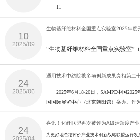
、张家港金利源纱业有限公司、浙江中医
项目简介：
11
项目科技创新突出，获发明专利35件，牵
项、行业标准
力，助力行业向完全自主可控及高端高值
根据不同应用领域，项目从交联剂分子结构设计
印势电子材料（江苏）有限公司、无锡奕
性能验证项目”“高性能导电纤维的产业化应
耐碱型低原纤化、耐酸碱型抗原纤化三种交联莱
工业丝及高端轮胎的规模化生产，经济和
1
工艺技术包开发项目”“全光谱氟元素在线
月
团影响交联反应，因此开发了高纯NMMO溶剂
项目名称：细
生物基纤维材料全国重点实验室2025年
院江南分院培训中心签订了产业人才技能
21
题。最终形成了解决莱赛尔纤维原纤化问题的全
项、团体标准
10
随着这批签约的落地，产学研各方在技术
程博闻，中共党员，教授，博士生导师，
获奖单位：
6
2025/09
日，中国工程院公布了
福建省福地新材料股份有限公司、南通大学、
发展书写了生动的注脚。
国纺织工程学会常务理事、第四批“全国高
“生物基纤维材料全国重点实验室”
中国纺织科学研究院有限公司
2025
项，发表论文
工大学和天津科技大学共同建设。实
、福地（石狮）新材料科技有限公司
程博闻教授长期专注于纤维材料及产业
51
年院士增选结果，通用技术中纺院生物基
项目简介：
纤维原料分离精制与绿色制造、生
1.
成果发布环节，中纺院功能纤维材料研究
-
项目创建了聚丙烯酰胺－SiO
通用技术中纺院携多项创新成果亮相第二十
篇，出版专著
2
，多元杂化异质协效亲水改性技术体系、超支化聚
24
的报告。
究方向开展应用基础研究，构建我
2025
多场耦合的纺丝方法与理论，创新了微纳
芯角可调的专用喷丝板，突破ES（PE/PET）
1
作为生物基纤维材料全国重点实验室主任
2025/06
2025年6月18-20日，SAMPE中国
技术，实现生物基纤维材料规模化
年度重点支持的研究方向：
维系列产品，并实现了产业化生产及创新应用。
液晶聚芳酯纤维
等领域关键材料的工程化应用，为人民生
项目名称：纺织
战略，布局生物基纤维原料分离精制与绿
部。建成废旧纺织品智能分选、棉基纸纱
国国际展览中心（北京朝阳馆）举办。作为先
与中国纺织工业联合会联合发布20
方向一：生物基纤维原料分离精制
973
作为一种综合性能优异的高性能纤维，是
方向，致力于推动我国生物基纤维材料产
获奖单位：
7
名专业观众参与，全方位覆盖产业链上下
（1）
杭州市质量计量科学研究院、南通大学、上海安
纺院在这一领域的核心技术突破与应用进
展会为全球复合材料行业搭建交流高
、
下简称“中纺院”）携高性能纤维、纺织复
喜讯！化纤联盟再次被评为A级活跃度产
中纺标检验认证股份有限公司
条生产线，产品广泛应用于汽车内饰、土
生物基再生纤维原料：
24
建立健全标准规范体系，推动液晶聚芳酯
863
、深圳市计量质量检测研究院、杭州海关丝类检
为更好地总结评价产业技术创新战略联盟运行发
项目简介：
2025/04
SAMPE中国2025年会作为行业“晴雨
研究纤维素、