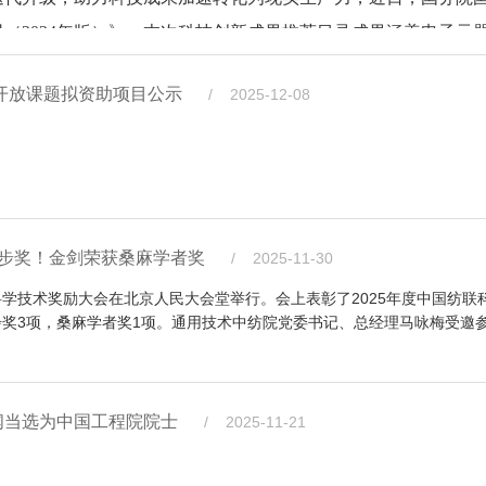
获省部级科技进步一等奖5项，授权发明专利76项，软件著作权1
链尼龙、PEEK、LCP等特种聚合技术；在绿色制造/功能聚酯领域
差别化企业、高校及研究单位组成，是国家科技部首批36家试
（2024年版）》。本次科技创新成果推荐目录成果涵盖电子元
；二是深耕绿色赛道，筑牢低碳根基；三是深化数字赋能，加速
、多品种功能性麻
份有限公司、中国化工集团曙光橡胶工业研究设计院有限公司
、行业和团体标准14项，形成自主知识产权体系。项目原创性与
TG、PCTG、PBAT、PBST等系列产品聚合与成套装备技术；
，积极承办“化纤行业新质生产力发展高端论坛”、“生物基纤维材
“废旧涤棉纺织品高值化利用关键技术及其装备研制”项目的参与
集团推荐，通用技术中纺院“阻燃生物基（莱赛尔）纤维”成果成功
解决好前沿科技成果的转化问题、加快纤维新材料的应用技术研
成果已应用于千万吨级聚酯纤维的生产，经济与社会效益显著，
造粒
领域集技术研发、工艺包开发、关键装备攻关、工程设计、
等纺织废料回收再生及酯化废水有机物资源化利用技术；在高性
度开放课题拟资助项目公示
/ 2025-12-08
成果对接峰会等学术和成果对接会，有效推动企业、高校技术资源整
维材料产业高质量发展，为纺织强国建设贡献力量。
体系，实现了低值麻原料到高品质麻浆粕及麻
化工程服务能力。其中，在纺织结构复合材料领域，中纺院研发
化纤联盟将立足新阶段，进一步强化协同创新机制，精准对接企
“阻燃Lyocell纤维”）是由通用技术中纺院牵头，中纺绿纤
PPS）、三维编织装备及工艺、医用CMC止血织物等高端技术
高性能纤维的前沿进展与产业化应用》的精彩报告，系统阐
耐磨性，是高端轮胎不可或缺的关键骨架材料。现有聚酰胺66
材料成型设备等多项技术填补了国内空白，为航空航天、轨道交
设科技强国的战略方向，加快构建产学研深度融合的创新生态，
项目。
力与创新成果。
展趋势，并分享了团队的最新研究成果，呈现了一场兼具前瞻性
果吸引了众多行业客户与科研同仁前来深度洽谈、共谋产业
况服役要求，开发高性能聚酰胺66工业丝刻不容缓。
关和产业化工作。各完成单位代表共
工艺向智能化、精密化升级。
新兴产业和重大工程不可或缺的物质基础，是高新技术发展基础
焦产业痛点、难点，加速科技成果转化，依托硬核技术与完善的
多组产学研合作项目签约仪式。
落地”全链条研究体系，通过产学研合作，多学科交叉、理论与
篇章。
高纤维体积含量废旧纤维复合材料连续成型技术及装备，实现了废
进步奖！金剑荣获桑麻学者奖
/ 2025-11-30
技术和应用创新研发了专属阻燃剂并实现产业化；突破了高阻燃剂
品标准与应用评价同步推进，引领我国高性能纤维材料的高质量
获授权发明专利
科学技术奖励大会在北京人民大会堂举行。会上表彰了2025年度中国纺联
附技术，实现溶剂回收率达99.5%；建成万吨级阻燃Lyocel
作成功研发高性能聚酰胺66工业丝连续聚合熔体直纺及高端
步奖3项，桑麻学者奖1项。通用技术中纺院党委书记、总经理马咏梅受邀
，经济和社会效益显著。
酰胺66工业丝为目标，攻克大容量高黏聚酰胺66连续聚合、多
技术，解决高黏熔体难以大容量连续聚合与直纺的国际难题，建
莱赛尔纤维交联抗原纤化技术及关键制剂国产化开发
久的阻燃性能，适用于国防安全、消防救援、产业用纺织品等领域，
功能纤维材料研究所签署“基于先进纤维材料开发的框架合作
线，产品成功应用于多型高性能航空轮胎。
闻当选为中国工程院院士
/ 2025-11-21
全降解的生物基特种纤维材料。目前，阻燃Lyocell纤维技术
和纺织材料绿色发展具有重要应用价值。
业链安全，项目研发的高性能聚酰胺66工业丝及帘子布国际市场
份有限公司、中纺院绿色纤维股份公司、中纺院（浙江）技术研究院有限
Lyocell纤维工业化生产能力的纤维素纤维企业，填补了国际
纺集团有限公司
用需求。
Lyocell纤维产品应用和推广，提升国产阻燃再生纤维素纤