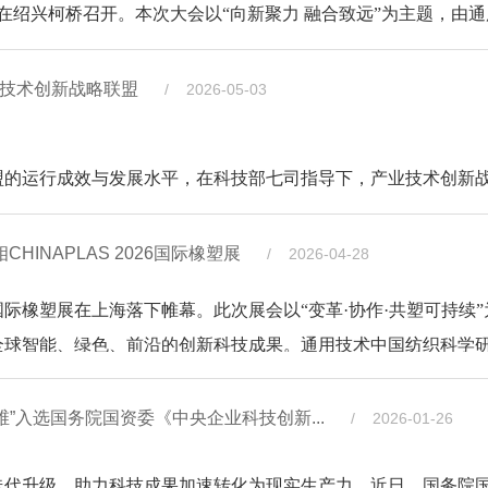
会在绍兴柯桥召开。本次大会以“向新聚力 融合致远”为主题，由
，以及来自行业协会、高校、院所、企业的
高值化利用关键技术及其装备研制”两项科技成果通过了技术鉴定
究院有限公司主办，中国纺织科学研究院江南分院、中纺院（浙
理工大学，东华大学，浙江恒逸石化有限公司，北自所（北
领先水平。
程研究中心、生物基纤维材料全国重点实验室、化纤产业技术创
业技术创新战略联盟
/ 2026-05-03
咏梅出席会议并致辞。会议由中国纺织工业联合会科技发展部处
目聚焦纺织行业关键原料资源的高值化利用和全链条产品制
桥）印染产业工程师协同创新中心协办。
勇、程博闻主持。
化转型升级的示范。两项科技成果联动行业内多家全国重点实验
物基纤维材料全国重点实验室主任程博闻，通用技术新材董
竞争、“双碳”与可持续发展的重大战略需求，联合国内纺织
纺织行业发展新质生产力的协同创新成果。
运行成效与发展水平，在科技部七司指导下，产业技术创新
敏捷制造难题，取得了系统突破，有力支撑了中国化纤强国建设
展网及中关村国联产业协同创新发展促进中心共同启动了2025
2026年4月24日，《2025年度产业技术创新战略联盟活跃度
INAPLAS 2026国际橡塑展
/ 2026-04-28
得该荣誉
局长胡小君，绍兴市柯桥区人民政府副区长周艳，通用技术中纺
料综合利用和
活跃度产业技术创新战略联盟”。其中，
合段绿色催化、纺丝段无水上油低温牵伸关键技术，提升聚
其装备研制”项目聚焦我国大量废旧纺织品回收再利用行业痛
正处于迈向高端化、智能化、绿色化、融合化的关键时期，
来自全国各地纺织产业链企业代表、行业协会代表等共100余人
26 国际橡塑展在上海落下帷幕。此次展会以“变革·协作·共塑可持续
损褪色等关键技术；开发了废旧棉纺织品“长纤优纺
其科技创新与产业创新深度融合。通用技术新材和中纺院坚持服
路径，为破解行业难题、推动产业高质量发展注入新动能。会议
现全球智能、绿色、前沿的创新科技成果。通用技术中国纺织科学
流与在线检测、工艺与质量控制的智能制造体系，开创聚酯纤维
，创新开发出汉麻组分高效分离及高品质溶解浆制备技术、麻基
动纤维新材料、纺织化工与生物技术、标准检测与技术服务等领域
发的核心科技成果及技术重磅亮相展会，深度链接橡塑、纺织全产
审阅了技术资料，观看了生产线视频并查看了样品。经严谨
型升级。
道，重点展示了生物基纤维材料、特种工程塑料、绿色制造/
园区，累计投资超过6亿元，年营收超4亿元，利税超1亿元。未来
值。通用技术中纺院副总经理、党委委员崔桂新出席展会并与企
”入选国务院国资委《中央企业科技创新...
/ 2026-01-26
平台与纺丝、加弹工艺模块化数字化联动平台，实现差异化功能
织复合材料等五大类创新技术及成果。
纤联盟”）成立于2008年，由通用技术中纺院、
纤维基复合材料国家工程研究中心等平台资源，推动更多创新成
从“规模扩张”转向“价值提升”的关键转型期。通用技术新材
争力。
关键技术及高端轮胎应用
展注入新的更强动能。
PTT、PA5X、PLA、PEF等关键材料的产业化技术；在特种树
升级，助力科技成果加速转化为现实生产力，近日，国务院
台、立足柯桥产业生态，为产学研用协同搭建了高质量对接平台。
再生棉纱、废旧短棉纤维基纸纱、废棉