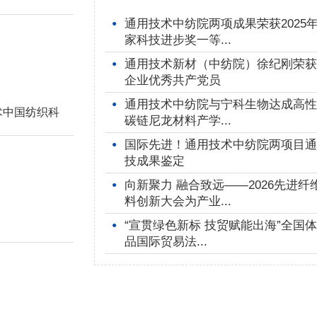
通用技术中纺院两项成果荣获2025
●
家科技进步奖一等...
通用技术新材（中纺院）徐纪刚荣获
●
企业优秀共产党员
通用技术中纺院与宁科生物达成高性
●
术中国纺织科
碳链尼龙材料产学...
步奖二等奖1
国际先进！通用技术中纺院两项目通
●
技成果鉴定
维产业链绿
向新聚力 融合致远——2026先进纤
●
术及高端轮胎
料创新大会为产业...
“宣贯绿色新标 技贸赋能出海”全国
●
品国际贸易法...
式。