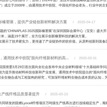
技部七司的指导下，启动了2024年度产业技术创新战略联盟活跃度评
是实现复合材料制品提升的关键核心技术，也是三维编织结
024年度产业技术创新战略联盟活跃度评价报告》发布会在北京召开，25家联
”）成立于2008年，由通用技术中纺院、中国化纤协会牵头，行业中的主
头制定国家标准3项，形成了完整自主知识产权体系，实现了高性能
了国内产业良性发展。
积极配置资源，加快新型三维编织技术及预制件工艺技术的迭代
高强聚乙烯纤维干法技术实现国内首创，成功建成国内首条
技术创新战略联盟连续10次获评“A级活跃度产业技术创新战略联盟”。
家科技部首批36家试点单位之一。2024年以来，化纤联盟持续发挥产
科学研究院有限公司教授级高级工程师，享受国务院政府特殊津贴专家、中
项目。“交联型Lyocell纤维成套产业化技术”项目由中纺院
社会效益显著。
多场学术会议活动，有效推动企业、高校技术资源整合，为化纤技术创新与
将持续发挥联盟协同创新作用，优化产业组织模式，重点整合企业技术需求与
业技术升级。
术体系，打破了国外技术垄断。同时，Lyocell工业丝作为高
纤”）、通用技术北京中纺化工股份有限公司（以下简称“中纺化
求，着力构建产学研深度融合的创新生态，为提升纺织化纤产业核心竞争
25国际橡塑展，提供产业链创新材料解决方案
/ 2025-04-17
定委员会，以及来自项目承担单位的项目负责人、课题负责
技术开发及产业化应用，先后主持和完成国家重点研发计划、科技支撑等
和纺织材料绿色发展具有重要应用价值。
域展现良好的应用前景，引领产业发展新方向。
开发”由中纺化工牵头完成。
国创新入围奖
主题的“CHINAPLAS 2025国际橡塑展”在深圳国际会展中心（宝安）盛
明专利86项；发表SCI、EI等期刊论文80余篇，合编著作2部；获国家
l纤维正在经历快速发展阶段。中纺院从上世纪90年代末开始Lyoc
平方米，涵盖19个展厅，全方位展示创新橡塑科技的解决方案。
1项。
着色纤维的开发与应用”项目负责人，带领团队开发高品质原液着色聚酯原位
仅展示了技术硬实力，更传递了产业链协作的软价值。从原料创新到装备
国外技术垄断，形成了从工艺、装备到助剂、溶剂、原材料等工
现连续稳定运行，建成全球首台套10万吨/年原位聚合原液着色聚酯纤维
与实用性。
维编织方机、三维编织圆机、三维机织设备及复合材料成型
技术，并持续推进Lyocell纤维差异化、高值化利用。
色母粒制备关键技术，创新研制了聚酯熔体直纺高比例在线添加动态混合
针对不同来源的废旧聚酯可纺性差、颜色不一、色差难以控制问题，创新
国产化装备技术、绿色/功能聚酯成套装备技术聚酯成套装备技术、特种尼
通等高端领域提供了关键装备支撑，推动复合材料成型工艺向智
报，观看了生产线视频演示，现场查看了样品，审查了相关
PA510、PTT、PEF、PLA、PBAT、PBST、PETG、PCTG、原位聚合
，通用技术中纺院“面向纤维新材料的高...
/ 2025-03-31
散熔体直纺。该项目成功构建了高品质原液着色纤维产业化集成技术体系
加调色，功能化柔性切换和高粘纺丝等关键技术，成功构建了废旧聚酯高
T、PBT、PTT等）、生物基原料聚合（尼龙5X、PLA等）、生物可降
子结
及产业化项目”荣获2025年度应用类SAMPE中国创新入围奖。
了任务书规定的要求，整体技术达到国际先进水平，一致同意两
聚酯纤维差别化系列产品规模化生产。成果荣获国家科技进步二等奖。
院国资委3月29日首次面向全社会发布中央企业材料领域“十大基础科学问
yocell纤维等领域完成多项技术开发，形成独特的生产工艺技术和配套装备
立生物
能力提升推动材料科技创新和产业发展。通用技术中纺院提出的“面向纤维
地，建有国际先进水平的中试基地，是研究开发和科技成果孵化平台，国
项目聚焦抗原纤化和低原纤化Lyocell纤维制备，形成以下成果：
纤维全生物合成与工程架构的研究，可加深纤维材料生物合成本质的认知，
示了尼龙导电母粒、铜离子抗菌母粒，110℃低熔点切片，180℃低熔
的理论支撑，可为纤维新材绿色制造新体系和产业技术变革奠定关键基础
中纺院及天津纺科以前沿材料技术与创新解决方案，展现了其作为行业领军者在
备技术及装备体系。二是创新研发了新型丝束交联-短纤后处理Lyoce
殊需求，研发出轻量化携行具，兼顾防护性能与穿戴舒适性
了以“强科学发现之源、筑材料发明之基”为主题的“企业发现与发明论坛”。
持续践行“以科技进步和品质服务引领美好生活”的使命，深化与全球产业
具有优异的抗原纤化和力学性能。三是构建了从交联剂检测、原纤化
能保温弹衣，通过材料创新实现温度精准调控，为相关领域装备
。通用技术集团副总工程师李鑫，通用技术中纺院党委书记、总经理马咏梅
级生产线纤维品质显著提升
/ 2025-03-13
项目一是创新开发了两步法联产N-甲基吗啉氮氧化物（NMM
坛。通用技术集团科技创新与数字化部、国家技术转移海南中心、中纺院
yocell纤维成套评价体系。四是建成了3万吨/年交联型Lyoce
研发的阻燃Lyocell纤维项目万吨级生产线再次进行连续稳定生产，顺
增敏与特异性识别策略；
，提高了工艺安全性，并提升NMMO纯度和收率。二是研究了