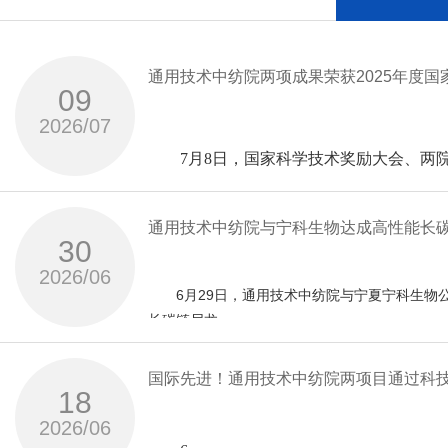
通用技术中纺院两项成果荣获2025年度
09
2026/07
7月8日，国家科学技术奖励大会、两院
学研究院有限公司（以下简称“中纺院”）
项。
通用技术中纺院与宁科生物达成高性能长
此次获奖的两个项目是生物基纤维材料全
30
2026/06
色与智能制造关键技术”项目获国家科技进
6月29日，通用技术中纺院与宁夏宁科生物
应用”项目获国家科技进步奖二等奖。
长碳链尼龙
材料产学研合作协议。中纺院党委书记、总经理
国家科技进步奖一等奖—
国际先进！通用技术中纺院两项目通过科
18
通用技术新材、中纺院首席专家徐纪刚，宁科生
聚酯纤维产业链绿色与智能制造关键技术
2026/06