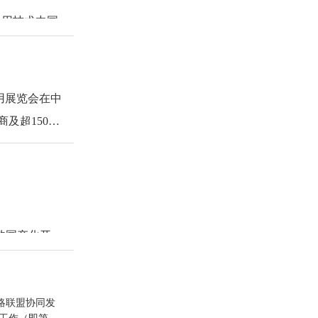
0项，发表
业标准编制到
通用技术中国
、
浆粕溶胀
集成度高，工
质询与讨论，
组成。中国
总体技术达到
议。会议由中
自主设计了偏
制造而成，具
T）复合短纤
工业丝强度和
应用展览会在中
性强等特点，
超15000
下一步，双方
自动化程度
技术资料。经
学研究院（以
低碳、循环可
及高值化利
平高性能尼龙
料研究院共同
单位，分别联
过鉴定，建议
。
轮胎应用技
立28个主题
统及装备，突
头直纺、高载
等国际会场及
料产品的低成
的国产化开
成万吨级高性
的展览空间
，研发了飞行
业协会、院
旧纺织品免
用端亮点及差
、三维机织工
了生产应用，
色谱质谱图
总经理徐纪
占有率超1/
。为打破国外
完善了我国CM
略联盟协同发
研判相结合的
专用交联剂，实