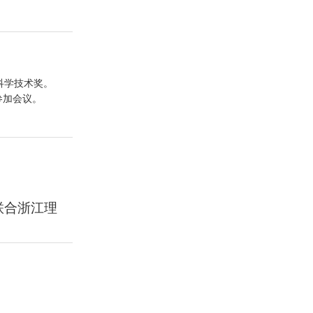
家战略，助力
京）科技发展
学研深度融合
科学技术奖。
授俞建勇，中
参加会议。
知名高校与科
术壁垒，打造
。
。项目整体技
长王宁主持。
备技术的协同
公司、
酯纤维全流程
室、行业重点
联合浙江理
将项目纳入区
型抗原纤化、
全流程智能制
扩容。
，以生物基
H键等活性基
础为重点研
剂受制于国外问
借优异性能，
聚酯纤维敏捷
成形理论与
材料。我国该
点，突破了废
划，实验室
。本次产学研