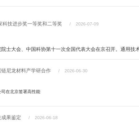
国家科技进步奖一等奖和二等奖
/ 2026-07-09
院士大会、中国科协第十一次全国代表大会在京召开。通用技
作为参与单位获国家科学技术进步奖一等奖1项、国家科学技术进
碳链尼龙材料产学研合作
/ 2026-06-30
国重点实验室共建单位协同创新的杰出成果。其中，“聚酯纤
步奖一等奖，“高性能聚酰胺66工业丝连续聚合熔体直纺关键技
公司在北京签署高性能
马咏梅，宁科生物董事刘喜荣，石嘴山市惠农区副区长王振兴出席签约仪
技成果鉴定
/ 2026-06-18
物副总经理李忠福分别代表双方完成协议签署。