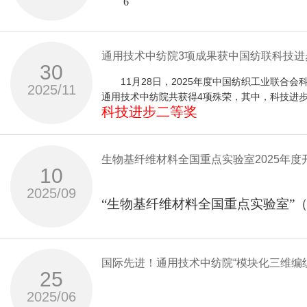
6
此次签约标志着双方生物制造单体与高端尼龙
月
我国高端尼龙材料国产化替代与产业绿色高质量
完成单位：桐昆集团股份有限公司，浙江
17
通用技术中纺院3项成果获中国纺联科技
马咏梅表示，中纺院将统筹院内优势科研团队
股份有限公司，中控技术股份有限公司，
30
示范样板，加快高端尼龙材料进口替代进程。
日，通用技术中纺院等单位完成的“高品质
11月28日，2025年度中国纺织工业联合会
2025/11
鉴定会由中国纺织工业联合会在京组织召
中国纺织科学研究院有限公司
通用技术中纺院共获得4项殊荣，其中，科技进
项目围绕我国聚酯纤维产业链安全与国际
Lyocell
科技进步二等奖
刘喜荣提出，宁科生物将充分释放产业化
国工程院院士、‌天津科技大学教授程博闻
技领军企业，攻克全产业链绿色、智能和
等10家单位
纤维关键技术及产业化”“废旧涤棉纺织品
拥有完全自主知识产权的国产高端生物基
项目名称：
7
术达到国际先进水平，部分技术达到国际
生物基纤维材料全国重点实验室2025年
获奖单位：
位专家组成。中纺院党委书记、总经理马
10
马咏梅在致辞中指出，本次鉴定的两个项
中国纺织科学研究院有限公司、北京中纺化工股
一是突破聚酯产业链原料段热能利用、聚
专家讨论环节分别由专家委员会主任俞建
2025/09
江苏金太阳纺织科技股份有限公司、宁波博洋家
创新，是行业落实绿色化、高端化、融合
绿色制造水平。
“生物基纤维材料全国重点实验室”
王振兴指出，本次合作是宁夏新材料产业
项目简介：
实验室紧密合作，携手解决行业难题，是
根据不同应用领域，项目从交联剂分子结构设计
二是创建涵盖超大点位专用DCS、智能物
级重点工程，提供全周期一站式配套保障
工大学和天津科技大学共同建设。实
“高品质麻浆粕及麻
耐碱型低原纤化、耐酸碱型抗原纤化三种交联莱
国家科技进步奖二等奖
造新模式，支撑了我国纤维产业安全与转
Lyocell
纤维原料分离精制与绿色制造、生
1.
团影响交联反应，因此开发了高纯NMMO溶剂
项目名称：细
生物制造作为国家战略性新兴产业，是与
国际先进！通用技术中纺院“模块化三维编
题。最终形成了解决莱赛尔纤维原纤化问题的全
三是首创“一头三尾”多点添加的大型聚合
—
25
究方向开展应用基础研究，构建我
2025
纤维关键技术及产业化”项目面向低值麻原
广泛应用于高端装备制造、汽车零部件、
获奖单位：
“废旧涤棉纺织品高值化利用关键技术及
制造，有力提升了我国纤维行业的国际竞
2025/06
高性能聚酰胺66工业丝连续聚合熔体直纺
技术，实现生物基纤维材料规模化
年度重点支持的研究方向：
福建省福地新材料股份有限公司、南通大学、
Lyocell
类高端产品与核心制备技术仍高度依赖进