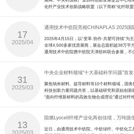
展网、中关村国联产业协同创新发展促进中心在科
生物基合成纤维单体及聚合物：
新型三维编织技术及预制件工艺技术开发
纺织品CMR物质安全危害识别方法。
简介：
次联盟活跃度评价）。2025年4月23日，《2
化纤产业技术创新战略联盟（以下简称“化纤联盟
项目科技创新突出，获发明专利35件，牵
篇，对丰富再生纤维素纤维品种、拓展
件、实用新型
现了国产交联Lyocell纤维的突破，推动
续制备成套技术重点发展方向。中纺院将
在高性能纤维领域，中纺院自主研发的超
活跃度产业技术创新战略联盟”。其中，化纤产业
有特点的差别化企业、大学和研究单位组成，是国
研究
金剑，1964年7月出生，通用技术中国纺织
两项目均为中国纺织工业联合会科技指导性
工业丝及高端轮胎的规模化生产，经济和
Lyocell
10
极承办“化纤行业新质生产力发展高端论坛”等
面对"十四五"收官之年的2025年，化纤联盟
内的推广应用，助力我国复合材料制品产
人、通用技术集团首批“领军科学家”。
量聚乙烯纤维生产线，形成多代差异化品种技
生物合成
纺院绿色纤维股份公司（以下简称“中纺绿
积极贡献。
源，围绕新质生产力培育和科技强国建设战略需
通用技术中纺院亮相CHINAPLAS 20
中国纺织工业联合会科技发展部、项目鉴
长期致力于高品质、差别化、绿色纤维关键制备
纤维原料来源、推动低值麻资源高值利用
件，参与制定国家标准
17
维，在医用、车用材料及碳纤维制备等领
撑。
承担。“莱赛尔纤维系列专用制剂的国产化
单体及聚合物
关成员共20余人参加了会议。
三维结构复合材料获应用类SAMPE中
2025年4月15日，以“变革·协作·共塑可持续”为
级项目40余项。获授权国际发明专利4项，国家发
3
2025/04
马咏梅在致辞中指出，目前，国内Lyocel
全球4,500多家优质展商，展会总面积超38万
的新策略、
奖1项，省部级科技奖10余项，中国专利优秀奖
作为“十三五”国家重点研发计划“高品质原液
通用技术中纺院携中纺院天津纺科联合参展，不
术攻关，至今已历经20余年，成功打破了
项、行业标准
术，国际上首次在直接酯化工艺连续聚合装置实
纯化新方法
展示了纤维成套技术、母粒及切片，兼具创新性
近年来，中纺院在复合材料领域研发的三
集成创新的全国产Lyocell纤维产业化成套
1
工业化生产。发明了专用高品质母粒载体树脂及
研究了废旧聚酯高效再生及纤维制备关键技术。
此次参展，中纺院主要展示了生物基纤维材料全
和
术填补了国内空白，为航空航天、轨道交
鉴定委员会专家听取了项目完成单位的汇
术和工程服务，包含产品有国产Lyocell、PA56、
中央企业材料领域“十大基础科学问题”首发
备，实现了大容量连续聚合装置着色剂的均匀分
高效降粘、连续均化、调质、调粘，多点在线添
项、团体标准
31
66共聚尼龙、长碳链尼龙、低熔点尼龙等。
近年来，中纺院已在高分子聚合及其改性产品（PE
新技术；研究生物基聚合物的大分
升级。“三维结构复合材料抽油杆低成本技术
过质询和讨论，鉴定委员会认为项目完成
行业的节能减排、清洁化生产。
维制备产业化集成技术体系，实现了高品质再生
聚焦纳米材料、超导材料等10个材料领域，国务
化产品（PBS、PBAT、PBST等）、国产化L
6
多项成果助力相关防护领域创新
2025/03
构设计、合成机理与改性技术。建
科技创新力量同题共答，以基础研究和原始创新
定，建议进一步加大推广应用。
专利和专有技术，并承接了多项工程项目。
天津纺科作为国家纤维新材料产业化技术研发基
“交联型Lyocell纤维成套产业化技术”
生物合成理论”成功入选。
“面向纤维新材料的高效生物合成理论”通过对
项，发表论文
企业和天津市专精特新技术企业。此次展会主要展
基合成纤维
新体系、绿色制备新技术及其工业应用提供坚实
切片，亲水聚酯切片和3D聚酯共聚酯系列产品。
此次CHINAPLAS 2025国际橡塑展上，
发了短纤维处理的交联型Lyocell纤维制
在相关防护领域，中纺院针对相关领域特
51
在2025中关村论坛年会上，国务院国资委举办
原料特性
产业链协同发展中的核心作用。未来，中纺院将
术，制备的新型交联Lyocell纤维同时
领域运输及起竖前温控需求，开发出多功
域“十大基础科学问题”在此次论坛上对外发布
推进向高端化、智能化、绿色化发展。
阻燃Lyocell纤维产业化再创佳绩，万吨
篇，出版专著
对
“莱赛尔纤维系列专用制剂的国产化开发”
13
院副总经理徐纪刚、总工程师李瀚宇出席此次论
中央企业材料领域“十大基础科学问题”
用性能、长周期稳定性评价等全面表征的交联型L
坚实的材料保障。
近日，由通用技术中纺院、中纺绿纤、中纺化工共同
1
员参加了上述活动。
1.来自纳米材料领域，微纳尺度传感功能材料的
技术，通过催化体系控制双氧水的氧化进程
2025/03
CMC引领生物医用材料创新
纤维材料结构性能的