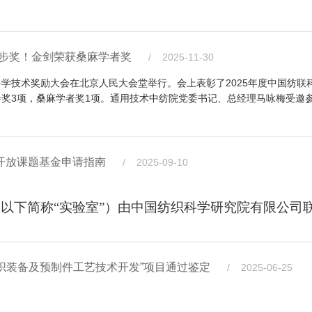
联合研发工作全面启动，对落实生物基纤维材料全国重点实验室服务国
发展具有重要意义。
理工大学，东华大学，浙江恒逸石化有限公司，北自所（北
进步奖！金剑荣获桑麻学者奖
/ 2025-11-30
与国家级平台资源，推进合作项目中试放大与产业化落地，打造全国产
麻浆粕及麻
科学技术奖励大会在北京人民大会堂举行。会上表彰了2025年度中国纺联
开。两项目专家委员会分别由中国工程院院士、东华大学教
步奖3项，桑麻学者奖1项。通用技术中纺院党委书记、总经理马咏梅受邀
竞争、“双碳”与可持续发展的重大战略需求，联合国内纺织
生产优势，融合中纺院前沿科研成果，合力突破行业关键技
，以及来自行业协会、高校、院所、企业的
敏捷制造难题，取得了系统突破，有力支撑了中国化纤强国建设
高值化利用关键技术及其装备研制”两项科技成果通过了技术鉴定
尼龙自主品牌。
莱赛尔纤维交联抗原纤化技术及关键制剂国产化开发
领先水平。
度开放课题基金申请指南
/ 2025-09-10
咏梅出席会议并致辞。会议由中国纺织工业联合会科技发展部处
目聚焦纺织行业关键原料资源的高值化利用和全链条产品制
份有限公司、中纺院绿色纤维股份公司、中纺院（浙江）技术研究院有限
合段绿色催化、纺丝段无水上油低温牵伸关键技术，提升聚
勇、程博闻主持。
纺集团有限公司
化转型升级的示范。两项科技成果联动行业内多家全国重点实验
（以下简称“实验室”）由中国纺织科学研究院有限公司
向高端化进阶的标志性项目，惠农区已设立专项服务专班，
纺织行业发展新质生产力的协同创新成果。
入手，分析研究交联剂与纤维素羟基的反应机理和工艺条件，开发了耐酸
流与在线检测、工艺与质量控制的智能制造体系，开创聚酯纤维
，全力推动项目早落地、早投产，带动区域新材料产业集群提质
验室坚持“四个面向”，围绕国家和产业发展重大需求
赛尔纤维制备技术。在研究中发现，NMMO溶剂杂质及分解产物中的N－
型升级。
物基纤维绿色制备技术、生物基纤维高端高值化应用基
和保障其稳定不分解的羟胺溶液制备技术，解决了交联莱赛尔纤维关键制
旦亲水抑菌PE/PET皮芯型复合短纤维产业化关键技术
新材料领域交叉融合发展的重点方向。高性能长碳链尼龙凭
织装备及预制件工艺技术开发”项目通过鉴定
/ 2025-06-25
产业链技术。
平台与纺丝、加弹工艺模块化数字化联动平台，实现差异化功能
国生物基纤维原料自主可控体系，形成生物基纤维新型
料综合利用和
电子电气、医用耗材等关键领域，是制造业升级不可或缺的关键
其装备研制”项目聚焦我国大量废旧纺织品回收再利用行业痛
争力。
关键技术及高端轮胎应用
高端高值应用。根据实验室开放课题管理办法和总体规
口，产业链关键环节存在明显短板，制约相关产业安全稳定发展