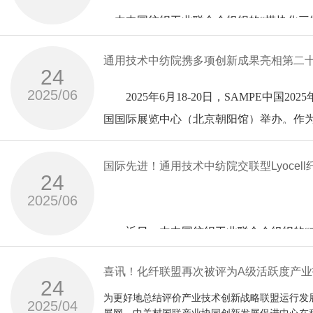
旧纺织品智能分选、组分定向解离、绿色低
项目实现了绿色、智能与敏捷制造的融合，
中纺院深耕高分子材料、生物基纤维领域
中国纺织科学研究院有限公司
与中国纺织工业联合会联合发布20
方向一：生物基纤维原料分离精制
由中国纺织工业联合会组织的“模块化三
深度合作，正是行业突破“卡脖子”技术瓶
完成单位：浙江理工大学、神马实业股
纤维原料多元化、纤维特色化等技术需求
-
、福地（石狮）新材料科技有限公司
科技论文63篇，制订绿色与智能制造国家
产业化转化的全链条科研体系。宁科生物
会上，专家组听取了两个项目组的汇报，
项目简介：
纺织科学研究院有限公司（以下简称“中纺
（1）
-
艺与装备适应性强，能耗与排放低，项目
中国纺织科学研究院有限公司
短纤纸纺
项目创建了聚丙烯酰胺－SiO
生物二元酸
与会专家一致同意两个项目通过鉴定。
通用技术中纺院携多项创新成果亮相第二十
纺织工业联合会副会长李陵申，中纺院党
2
生物基再生纤维原料：
，多元杂化异质协效亲水改性技术体系、超支化聚
24
国际领先水平。
溶解性能的评价方法和强化技术、麻
-
马咏梅在致辞中对项目成果及其应用进行
芯角可调的专用喷丝板，突破ES（PE/PET）
产业化领军企业，依托宁夏本地丰富绿色
国纺织工业联合会科技发展部主任张传雄
等7家单位
聚酰胺66工业丝具有优异的机械强度和
2025/06
研究纤维素、
中纺院作为“高品质麻浆及麻
2025年6月18-20日，SAMPE中国
Lyocell
有独特的空间交织结构，是高性能复合材
维系列产品，并实现了产业化生产及创新应用。
粉末溶纺”梯度再利用技术，制备出高品质
耐热等性能无法满足航空等高端轮胎极端工
项目名称：纺织
长链二元酸
Lyocell
国国际展览中心（北京朝阳馆）举办。作为先
蛋白、
此次合作将实现科研创新能力与产业制造
在有关领域应用广泛。与此同时，三维编
纤维促溶降粘及张力可调的高效制备技术
Lyocell
获奖单位：
鉴定委员会专家听取了项目完成单位的汇
名专业观众参与，全方位覆盖产业链上下
将持续深化产学研协同创新机制，加快核
甲壳素、海藻、木质素等多源生物
稳定量产，在高端尼龙单体生产环节攻克
低、结构复杂、成本高等产业难题。由中
纤维关键技术及产业化”项目的牵头单位和
Lyocell
杭州市质量计量科学研究院、南通大学、上海安
展会为全球复合材料行业搭建交流高
纤维；建立了废旧涤纶纺织品“水分子调控
过质询和讨论，鉴定委员会认为项目完成
下简称“中纺院”）携高性能纤维、纺织复
持续的高端长碳链尼龙完整产业体系，以
国际先进！通用技术中纺院交联型Lyoce
中纺标检验认证股份有限公司
新材料创新联合体，依托天津武清
创新研发的具有自主知识产权的模块化三
用，建立生物质原料特性
合太原理工大学、西安工程大学等
24
纤维制备及性能调控技术，形成成套技术
-
进一步加大推广应用。
、深圳市计量质量检测研究院、杭州海关丝类检
8
对
项目历经十年技术攻关，通过产学研用合
项目简介：
2025/06
SAMPE中国2025年会作为行业“晴雨
Lyocell
“模块化三维编织装备及预制件工艺技术
中试基地
匀质增粘
研制了两亲性脂类杂质分离用有机无机杂化材料
术。该项目以大容量熔体直纺制备高性能聚
纤维材料结构性能的
分会场，涵盖智能制造、回收利用、工程应
所高校及十余家企业共同完成项目科研攻
破了三维编织圆机、三维编织方机自动化
固相萃取柱
短纤维的产业化。项目获授权发明专利
-
近日，由中国纺织工业联合会组织的“交联型
，聚焦高端尼龙核心品种，联合开展工艺
荷大变形轮胎胎体结构设计技术和轻量化
桑麻学者奖
女科技工作者委员会沙龙，吸引中、美、德
填料等高选择性富集分离材料；开发了自动化高
30
影响规律
本和高效率开发，并具有高度的可扩展性
11
发”成果鉴定会在通用技术中国纺织科学研
中纺院“四大领域”成果齐发
CMR
智能配色”高品质再生技术体系；开发了
李陵申在总结发言中对于项目组取得的成
能聚酰胺66工业丝连续聚合熔体直纺生产
碳足迹体系
汇聚了全球复合材料领域的前沿技术与产
。
器天线罩、空气舵加强筋、抽油杆等差异
喜讯！化纤联盟再次被评为A级活跃度产
余人参加了会议。
物质高效萃取方法。发明了基于溶剂压缩校正动
校、企业的7位专家组成。中国纺织工业
24
件，发表论文
分拣、免脱色制备高性能复合板材。项目
异化市场竞争优势，进一步开展研发并扩
这项重大创新成果保障了国家战略安全和产
艺技术及装备等创新成果，通过产品展示
Lyocell纤维是世界公认的绿色纤维。
库，构建了适用于纺织品中CMR物质的低检出
建设，打通从生物制造单体、尼龙合成、
设备运行稳定。项目具有自主知识产权，授
高性能纤维引领产业发展方向
（2）
为更好地总结评价产业技术创新战略联盟运行发
刚、崔桂新出席会议。会议由中国纺织工
2025/04
17
32
R物质检测评价标准体系。构建了以CMR物质
3，全球第一，有力保障了我国航空轮胎应
图丨金剑（右三）
企业对交联型Lyocell纤维长达20年的垄