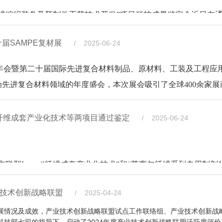
损褪色等关键技术；开发了废旧棉纺织品“长纤优纺
获省部级科技进步一等奖5项，授权发明专利76项，软件著作权1
数十年，构建起从基础研究、新工艺开发、工程化设计、行
25年度开放课题申请指南，具体如下：
与绿色制造
维编织装备及预制件工艺技术开发”项目科技成果鉴定会近日在
颈、搭建自主可控新材料产业链的关键实践。
份有限公司、中国化工集团曙光橡胶工业研究设计院有限公司
，创新开发出汉麻组分高效分离及高品质溶解浆制备技术、麻基
、行业和团体标准14项，形成自主知识产权体系。项目原创性与
是国内
审阅了技术资料，观看了生产线视频并查看了样品。经严谨
院”）召开。鉴定委员会由来自行业协会、院校、企业的7位专家
成果已应用于千万吨级聚酯纤维的生产，经济与社会效益显著，
届SAMPE复材展
/ 2025-06-24
委书记、总经理马咏梅，中纺院副总经理徐纪刚、崔桂新出席会
酰胺－纳米金属氧化物有机－无机耦合PE/PET短纤维高效抑菌技术、
了简要介绍。三维编织复合材料采用新型立体纺织工艺技术
复合短纤维结构可控纺丝技术，成功研制了亲水抑菌细旦偏芯型ES（PE/PE
电力资源搭建完整生物发酵产业链，实现多品类
主持。
耐磨性，是高端轮胎不可或缺的关键骨架材料。现有聚酰胺66
2025年会暨第二十届国际先进复合材料制品、原材料、工装及工程
料结构增强骨架，具有纤维连续、结构整体、性能优越、可设计
再生棉纱、废旧短棉纤维基纸纱、废棉
况服役要求，开发高性能聚酰胺66工业丝刻不容缓。
品中致癌致突变和生殖毒性物质高效检测关键技术与应用
进复合材料领域的年度盛会，本次展会吸引了全球400余家展商及
优势双向互补，精准补齐国内长碳链尼龙产业链薄弱环节。
织技术作为高性能复合材料成型的核心工艺，长期以来面临设备
、多品种功能性麻
报，观看了生产线视频演示，现场查看了样品，审查了相关
游，成为技术交流与产业合作的重要平台。通用技术中国纺织科
心技术国产化迭代、行业规范标准化建设，搭建自主可控、绿色
质原料的高效分离纯化，实现生物质原料的全组分分离
多项核心技术，具备规模化、低成本量产优势。双方将共建高水
纺院、通用技术中纺新材料科技有限公司、中国航发北京航空材
“废旧涤棉纺织品高值化利用关键技术及其装备研制”项目的参与
谱实验科技股份有限公司、科诺美（北京）科技有限公司、
地
造粒
了任务书规定的要求，整体技术达到国际先进水平，一致同意通
合材料、军用防护、医用材料等领域的多项创新成果亮相。
新材料创新赋能国内制造业高质量发展。
ll纤维成套产业化技术等两项目通过鉴定
/ 2025-06-24
维编织装备体系，项目成果已在能源等战略领域实现产业化应用
体系，实现了低值麻原料到高品质麻浆粕及麻
测中心
作成功研发高性能聚酰胺66工业丝连续聚合熔体直纺及高端
表”，以“先进复合材料，引领产业创新与可持续化发展”为主题，设
开发”项目发明了具有模块化编织单元的多功能一体化编织系
，首创了苯并（a）芘分子印迹
酰胺66工业丝为目标，攻克大容量高黏聚酰胺66连续聚合、多
用等20余个技术方向，更开设可循环经济、植物纤维复合材料
关和产业化工作。各完成单位代表共
、大型化、稳定性等关键技术，装备实现了三维编织结构复合材
Lyocell纤维成套产业化技术”和“莱赛尔纤维系列专用制剂
创新、国产化装备研发与技术攻关。同步推进产业标准、
技术，解决高黏熔体难以大容量连续聚合与直纺的国际难题，建
、英等10余个国家近千名代表参加会议。展会现场，近3万平米
效前处理成套装置，形成了一整套纺织品中
和维护便捷性。形成了三维编织结构复合材料连续制备成套技术
究院有限公司（以下简称“中纺院”）召开。鉴定委员会由来自行
高纤维体积含量废旧纤维复合材料连续成型技术及装备，实现了废
绩表示肯定，并指出中纺院应紧密围绕“四个面向”，突出应
线，产品成功应用于多型高性能航空轮胎。
品。中纺院在此重点展示了高性能纤维与纺织复合材料研发应用
获奖人：金剑
化复杂异形结构三维编织预制体。项目研制的三维编织机，实现
业技术创新战略联盟
/ 2025-04-24
态补偿/多周分配的液相色谱高精度溶剂流量控制系统，完善了CMR物质
联合会副会长李陵申，中纺院党委书记、总经理马咏梅，中纺院副
获授权发明专利
大应用，推动产业用纺织品及复合材料的高质量发展。
业链安全，项目研发的高性能聚酰胺66工业丝及帘子布国际市场
、互动交流等形式吸引众多观众驻足洽谈。
一直以来，Lyocell纤维的原纤化问题导致其应用领域及范围受限
限高重现性分析方法。制订了系列化CMR物质检测方法标准和产品标准，
改性加工到终端应用的全产业链闭环。
权发明专利13件，制定企业标准3项。
展情况及成效，产业技术创新战略联盟试点工作联络组、产业技术创新战
业联合会科技发展部主任张传雄主持。
检验检测技术服务为核心的质量集成服务体系，形成了基于科学实验和专家
用需求。
断，项目成功开发出两种交联型Lyocell纤维产业化技术，制备了