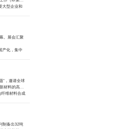
价工作（即第十
构复合材料连
盟被评为“A级
要大型企业和
聚酰胺66
升级和在行业
干法超高分子
业协同优势，积
国纺织学术带头
、通用技术中
成果转化作出了
院校科研资
强生物基纤
工”）等单位
力提供有效支
人、项目组相
国家、省部
大开幕。展会汇聚
科技进步二等
ell纤维技
法连续聚合技
国产化，集中
程技术一体化
生产线并实现
设备等多项技
技术及装
开发微醇解
龙产品合成技
能化、精密化
技术资料。经
原液着色、PA6/
，促进纺织
效再生及纤
解聚酯等系列
项目通过鉴
题”，邀请全球
技术，拥有多项
新材料的高效
家级高新技术
一是创新性开
为纤维材料合成
点切片，气凝胶
。
推动绿色转型与
ll纤维交联技
；为满足相关
中央企业材料领
链伙伴的协作，
性能测试、应
现代化提供了
，通用技术中纺
O）绿色工艺
基础所相关人
ll纤维生产
利制备出32吨
两级循环蒸馏